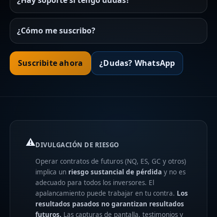
¿Hay soporte si tengo dudas?
¿Cómo me suscribo?
Suscribite ahora
¿Dudas? WhatsApp
⚠️
DIVULGACIÓN DE RIESGO
Operar contratos de futuros (NQ, ES, GC y otros)
implica un
riesgo sustancial de pérdida
y no es
adecuado para todos los inversores. El
apalancamiento puede trabajar en tu contra.
Los
resultados pasados no garantizan resultados
futuros.
Las capturas de pantalla, testimonios y