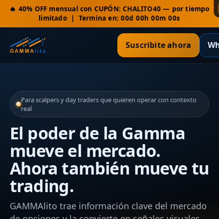
🔥 40% OFF mensual con CUPÓN:
CHALITO40
— por tiempo
limitado | Termina en:
00d 00h 00m 00s
Suscribite ahora
Wh
Para scalpers y day traders que quieren operar con contexto
real
El poder de la Gamma
mueve el mercado.
Ahora también mueve tu
trading.
GAMMAlito trae información clave del mercado
de opciones y la convierte en señales visuales