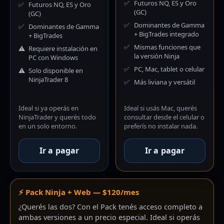
✅
Futuros NQ, ES y Oro
✅
Futuros NQ, ES y Oro
(GC)
(GC)
✅
Dominantes de Gamma
✅
Dominantes de Gamma
+ BigTrades integrado
+ BigTrades
✅
Mismas funciones que
⚠️
Requiere instalación en
la versión Ninja
PC con Windows
✅
PC, Mac, tablet o celular
⚠️
Solo disponible en
NinjaTrader 8
✅
Más liviana y versátil
Ideal si ya operás en
Ideal si usás Mac, querés
NinjaTrader y querés todo
consultar desde el celular o
en un solo entorno.
preferís no instalar nada.
Ir a pagar
Ir a pagar
⚡ Pack Ninja + Web — $120/mes
¿Querés las dos? Con el Pack tenés acceso completo a
ambas versiones a un precio especial. Ideal si operás