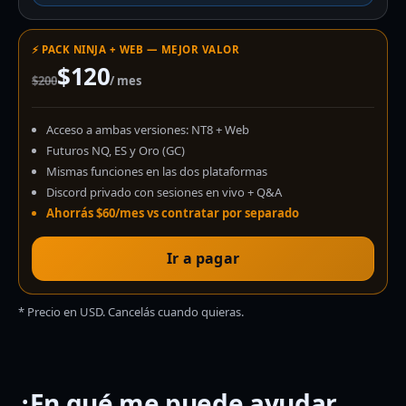
⚡ PACK NINJA + WEB — MEJOR VALOR
$120
$200
/ mes
Acceso a ambas versiones: NT8 + Web
Futuros NQ, ES y Oro (GC)
Mismas funciones en las dos plataformas
Discord privado con sesiones en vivo + Q&A
Ahorrás $60/mes vs contratar por separado
Ir a pagar
* Precio en USD. Cancelás cuando quieras.
¿En qué me puede ayudar